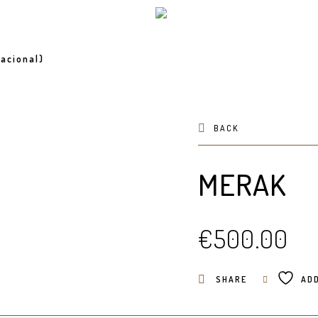
acional)
BACK
MERAK
€
500.00
SHARE
ADD