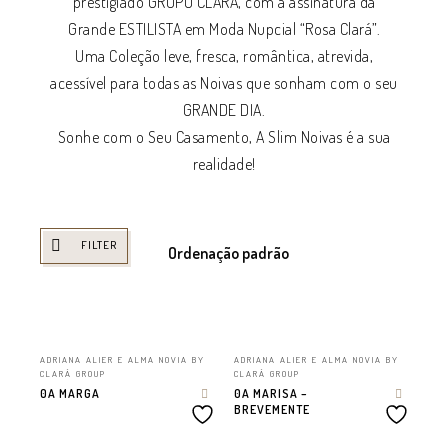
prestigiado GRUPO CLARÁ, com a assinatura da
Grande ESTILISTA em Moda Nupcial “Rosa Clará”.
Uma Coleção leve, fresca, romântica, atrevida,
acessível para todas as Noivas que sonham com o seu
GRANDE DIA.
Sonhe com o Seu Casamento, A Slim Noivas é a sua
realidade!
FILTER
ADRIANA ALIER E ALMA NOVIA BY
ADRIANA ALIER E ALMA NOVIA BY
CLARÁ GROUP
CLARÁ GROUP
0A MARGA
0A MARISA –
BREVEMENTE