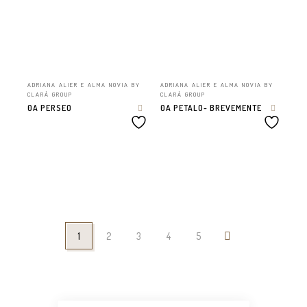
ADRIANA ALIER E ALMA NOVIA BY
ADRIANA ALIER E ALMA NOVIA BY
CLARÁ GROUP
CLARÁ GROUP
0A PERSEO
0A PETALO- BREVEMENTE
1
2
3
4
5