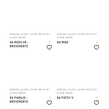
ADRIANA ALIER E ALMA NOVIA BY
ADRIANA ALIER E ALMA NOVIA BY
CLARÁ GROUP
CLARÁ GROUP
0A MERILYN –
0A MIKA
BREVEMENTE
ADRIANA ALIER E ALMA NOVIA BY
ADRIANA ALIER E ALMA NOVIA BY
CLARÁ GROUP
CLARÁ GROUP
0A PARAJE –
0A PATSY V
BREVEMENTE