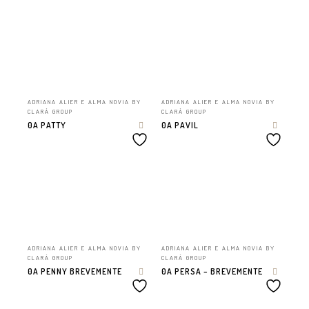
ADRIANA ALIER E ALMA NOVIA BY
ADRIANA ALIER E ALMA NOVIA BY
CLARÁ GROUP
CLARÁ GROUP
0A PATTY
0A PAVIL
ADRIANA ALIER E ALMA NOVIA BY
ADRIANA ALIER E ALMA NOVIA BY
CLARÁ GROUP
CLARÁ GROUP
0A PENNY BREVEMENTE
0A PERSA – BREVEMENTE