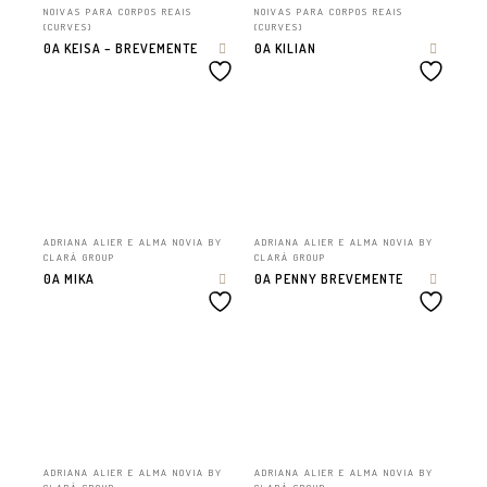
NOIVAS PARA CORPOS REAIS
NOIVAS PARA CORPOS REAIS
(CURVES)
(CURVES)
0A KEISA – BREVEMENTE
0A KILIAN
ADRIANA ALIER E ALMA NOVIA BY
ADRIANA ALIER E ALMA NOVIA BY
CLARÁ GROUP
CLARÁ GROUP
0A MIKA
0A PENNY BREVEMENTE
ADRIANA ALIER E ALMA NOVIA BY
ADRIANA ALIER E ALMA NOVIA BY