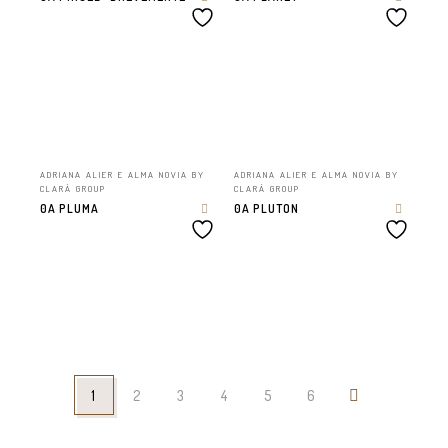
ADRIANA ALIER E ALMA NOVIA BY
ADRIANA ALIER E ALMA NOVIA BY
CLARÁ GROUP
CLARÁ GROUP
0A PLUMA
0A PLUTON
1
2
3
4
5
6