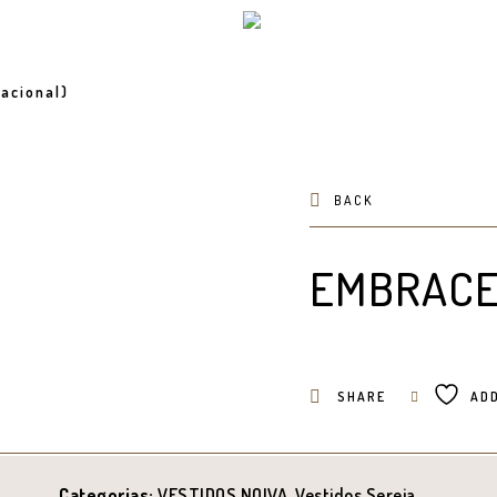
acional)
BACK
EMBRAC
SHARE
ADD
Categorias:
VESTIDOS NOIVA
,
Vestidos Sereia