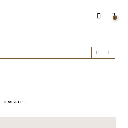
0
E
 TO WISHLIST