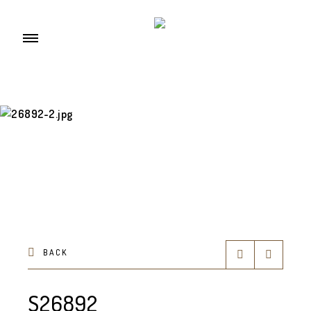
BACK
S26892