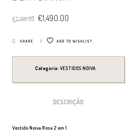
O
O
€
1,490.00
€
2,130.00
preço
preço
original
atual
SHARE
ADD TO WISHLIST
era:
é:
€2,130.00.
€1,490.00.
Categoria:
VESTIDOS NOIVA
DESCRIÇÃO
Vestido Noiva Rosa 2 em 1