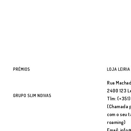
PRÉMIOS
LOJA LEIRIA
Rua Machad
2400 123 Le
GRUPO SLIM NOIVAS
Tlm: (+351
(Chamada p
com o seu t
roaming)
Email: info