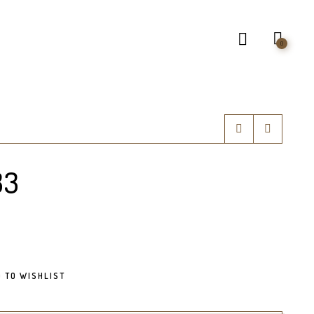
0
33
 TO WISHLIST