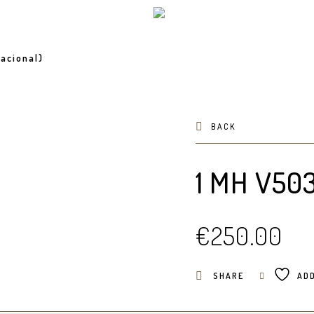
acional)
BACK
1 MH V50
€
250.00
SHARE
ADD