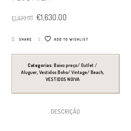
O
O
€
1,630.00
€
1,920.00
preço
preço
original
atual
SHARE
ADD TO WISHLIST
era:
é:
€1,920.00.
€1,630.00.
Categorias:
Baixo preço/ Outlet /
Aluguer
,
Vestidos Boho/ Vintage/ Beach
,
VESTIDOS NOIVA
DESCRIÇÃO