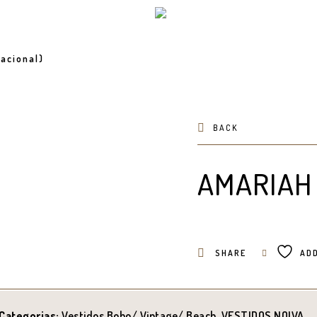
acional)
BACK
AMARIAH
SHARE
ADD
Categorias:
Vestidos Boho/ Vintage/ Beach
,
VESTIDOS NOIVA