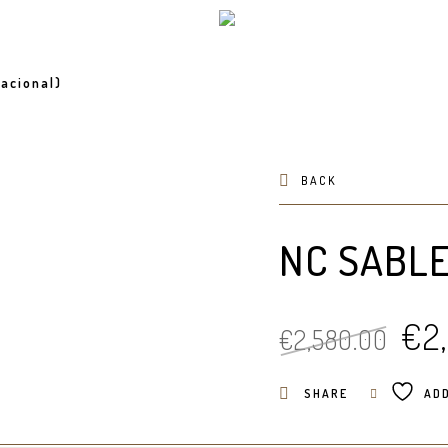
acional)
BACK
NC SABL
O
€
2
€
2,580.00
pre
ori
SHARE
ADD
era