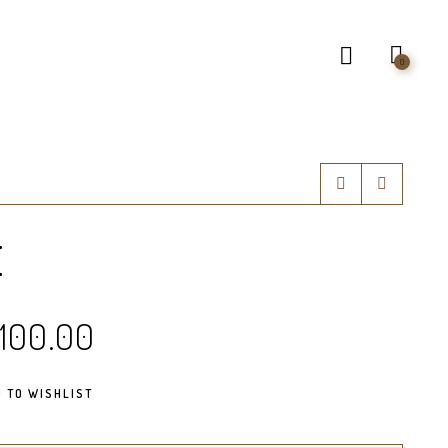
0
E
O
,100.00
ço
preço
ginal
atual
 TO WISHLIST
:
é: