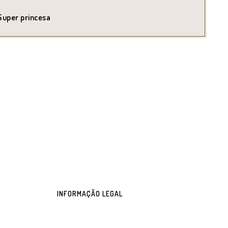
580.00.
€2,100.00.
Super princesa
INFORMAÇÃO LEGAL